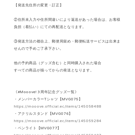
【発送先住所の変更・訂正】
②住所未入力や住所間違いにより返送があった場合は、お客様
負担（着払い）にての再配送となります。
③発送方法の都合上、郵便局留め・郵便転送サービスは出来ま
せんので予めご了承下さい。
他の予約商品（グッズ含む）と同時購入された場合
すべての商品が揃ってからの発送となります。
《#Mooove! 3周年記念グッズ一覧》
・メンバーカラーTシャツ【MVG075】
https://mooove.official.ec/items/145058488
・アクリルスタンド【MVG076】
https://mooove.official.ec/items/145059284
・ペンライト【MVG077】