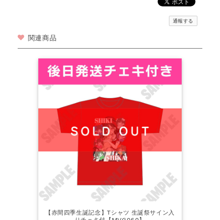
通報する
関連商品
【赤間四季生誕記念】Tシャツ 生誕祭サイン入
りチェキ付【MVG060】