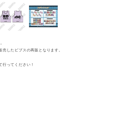
す。
販売したビブスの再販となります。
て行ってください！