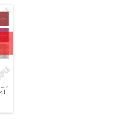
カード
65】