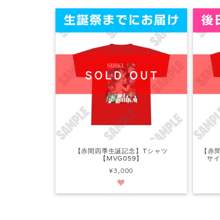
【赤間四季生誕記念】Tシャツ
【赤
【MVG059】
サイ
¥3,000