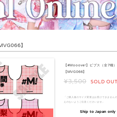
MVG066】
【#Mooove!】ビブス（全7種
【MVG066】
¥3,500
SOLD OU
「ご購入後のサイズ変更はお受けできません
えのないようご注意くださいませ」
Ship to Japan only