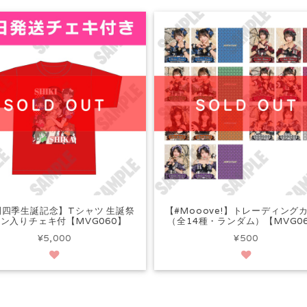
間四季生誕記念】Tシャツ 生誕祭
【#Mooove!】トレーディング
ン入りチェキ付【MVG060】
（全14種・ランダム）【MVG0
¥5,000
¥500